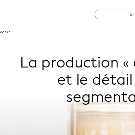
venir
La production « 
et le détai
segmenta