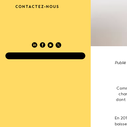
CONTACTEZ-NOUS
Revue "Réussir apiculture"
Publié
Comme
chan
dont 
En 201
baisse