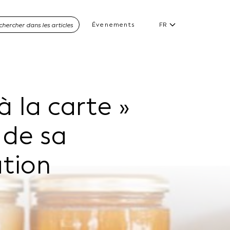
Évenements
FR
à la carte
»
l de sa
tion