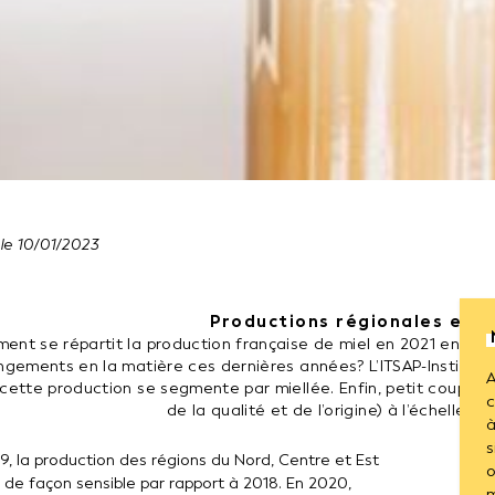
 le
10
/
01
/
2023
Productions régionales et m
nt se répartit la production française de miel en 2021 entre l
gements en la matière ces dernières années? L’ITSAP-Institut d
A
cette production se segmente par miellée. Enfin, petit coup de p
c
de la qualité et de l’origine) à l’échelle d
à
s
9, la production des régions du Nord, Centre et Est
En p
o
 de façon sensible par rapport à 2018. En 2020,
prod
m