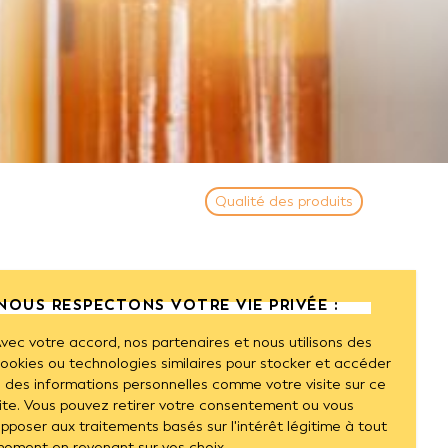
Qualité des produits
iels sous SIQO
NOUS RESPECTONS VOTRE VIE PRIVÉE :
es différentes régions françaises et note-t-on des
e l’abeille s’est également intéressé à la manière
vec votre accord, nos partenaires et nous utilisons des
rojecteur sur les miels sous SIQO (signes officiels
ookies ou technologies similaires pour stocker et accéder
e la production nationale.
 des informations personnelles comme votre visite sur ce
ite. Vous pouvez retirer votre consentement ou vous
oids relatif, les cinq régions Sud dominent toujours la
pposer aux traitements basés sur l'intérêt légitime à tout
uction en métropole mais les cinq régions qui
oment en revenant sur vos choix.