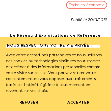
Technico-économie
Publié le
20
/
11
/
2019
Le Réseau d’Exploitations de Référence
(RER) de la filière apicole a été créé en 2012.
NOUS RESPECTONS VOTRE VIE PRIVÉE :
Son objectif est de mettre à disposition des
références techniques et économiques sur
Avec votre accord, nos partenaires et nous utilisons
les exploitations apicoles professionnelles,
des cookies ou technologies similaires pour stocker
en illustrant leur diversité.
et accéder à des informations personnelles comme
votre visite sur ce site. Vous pouvez retirer votre
consentement ou vous opposer aux traitements
Coordonné par l’ITSAP, il s’appuie sur les Associations
basés sur l'intérêt légitime à tout moment en
régionales de Développement de l’Apiculture (ADA) et
revenant sur vos choix.
sur le Groupement des Producteurs de Gelée Royale
(GPGR) qui réalisent chaque année des enquêtes chez
REFUSER
ACCEPTER
des apiculteurs professionnels, dont les exploitations
sont en « rythme de croisière ».