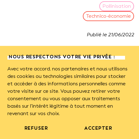
Pollinisation
Technico-économie
Publié le
21
/
06
/
2022
Le projet FLEUR se poursuit
NOUS RESPECTONS VOTRE VIE PRIVÉE :
Avec votre accord, nos partenaires et nous utilisons
Après avoir analysé les résultats de l’enquête en ligne,
des cookies ou technologies similaires pour stocker
nous vous présentons trois nouveaux portraits
et accéder à des informations personnelles comme
d’exploitation qui ont vu le jour dans le cadre du projet
votre visite sur ce site. Vous pouvez retirer votre
pour Favoriser l’Emergence d’Usages pour Répondre
consentement ou vous opposer aux traitements
aux enjeux apicoles et arboricoles régionaux (FLEUR).
basés sur l'intérêt légitime à tout moment en
Ces portraits s’appuient sur les témoignages
revenant sur vos choix.
d’apiculteurs-pollinisateurs, recueillis en entretiens
semi-directifs, qui ont permis d’aborder les aspects
REFUSER
ACCEPTER
techniques de l’activité de pollinisation selon les