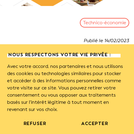
Technico-économie
Publié le
14
/
02
/
2023
NOUS RESPECTONS VOTRE VIE PRIVÉE :
A vos fiches !
Ce premier référentiel technico-économique sur les
Avec votre accord, nos partenaires et nous utilisons
des cookies ou technologies similaires pour stocker
bâtiments et le matériel utilisés dans les
et accéder à des informations personnelles comme
exploitations apicoles professionnelles est très
votre visite sur ce site. Vous pouvez retirer votre
attendu par les apiculteurs. Il a été conçu pour les
consentement ou vous opposer aux traitements
accompagner dans leurs choix d’investissements,
basés sur l'intérêt légitime à tout moment en
que ce soit pour la conception d’un bâtiment,
revenant sur vos choix.
l’aménagement d’une pièce ou l’achat de matériel.
REFUSER
ACCEPTER