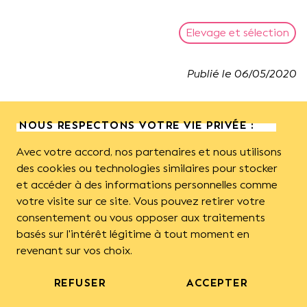
Elevage et sélection
Publié le
06
/
05
/
2020
Des progrès dans le domaine de la
NOUS RESPECTONS VOTRE VIE PRIVÉE :
cryoconservation de sperme de faux-
bourdons
Avec votre accord, nos partenaires et nous utilisons
des cookies ou technologies similaires pour stocker
et accéder à des informations personnelles comme
Comparé à ses collègues travaillant avec d’autres
votre visite sur ce site. Vous pouvez retirer votre
espèces d’animaux, le sélectionneur d’abeilles doit
consentement ou vous opposer aux traitements
surmonter des difficultés additionnelles majeures
basés sur l'intérêt légitime à tout moment en
notamment :
revenant sur vos choix.
•
le mode de reproduction d’Apis mellifera. Celui-ci
implique une seule période d’accouplement, limitée à
REFUSER
ACCEPTER
quelques jours, mais qui doit suffire pour la fécondation