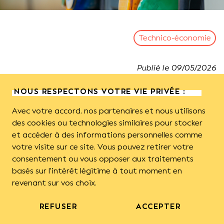
Technico-économie
Publié le
09
/
05
/
2026
NOUS RESPECTONS VOTRE VIE PRIVÉE :
Depuis mars 2026, le contexte géopolitique a un
Avec votre accord, nos partenaires et nous utilisons
impact sur le prix du carburant. Pour aider les
des cookies ou technologies similaires pour stocker
apiculteurs professionnels français à y voir plus clair,
et accéder à des informations personnelles comme
voici un focus sur les données technico-économiques
votre visite sur ce site. Vous pouvez retirer votre
liées au nombre de kilomètres parcourus et aux
consentement ou vous opposer aux traitements
charges de carburant dans ce secteur.
basés sur l'intérêt légitime à tout moment en
revenant sur vos choix.
Chiffres clés :
• 23 700 km parcourus en moyenne en 2025 ;
REFUSER
ACCEPTER
• 68 km parcourus par colonie hivernée en 2025 ;
• La charge carburants et lubrifiants représente 5,3 %