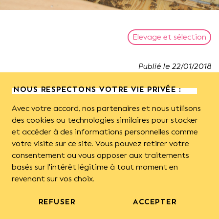
Elevage et sélection
Publié le
22
/
01
/
2018
NOUS RESPECTONS VOTRE VIE PRIVÉE :
Cette synthèse reprend les grandes lignes
Avec votre accord, nos partenaires et nous utilisons
d’un état des lieux des pratiques d’élevage
de reines d’abeille réalisé dans le cadre d’un
des cookies ou technologies similaires pour stocker
stage de fin d’études d’ingénieur UniLaSalle
et accéder à des informations personnelles comme
effectué de février à août 2017 au sein de
votre visite sur ce site. Vous pouvez retirer votre
l’ITSAP – Institut de l’Abeille, en
consentement ou vous opposer aux traitements
collaboration avec l’ANERCEA et l’INRA de
basés sur l'intérêt légitime à tout moment en
Toulouse.
revenant sur vos choix.
Ce travail doit permettre, à terme, d’aider à
orienter le choix de pratiques des apiculteurs.
REFUSER
ACCEPTER