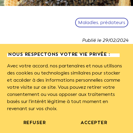
Maladies, prédateurs
Publié le
29
/
02
/
2024
NOUS RESPECTONS VOTRE VIE PRIVÉE :
Face au risque accru de résistance des varroas aux
Avec votre accord, nos partenaires et nous utilisons
acaricides les plus employés, il faut évaluer
des cookies ou technologies similaires pour stocker
l’efficacité des traitements au sein même des
et accéder à des informations personnelles comme
ruchers par un traitement dit de « contrôle ». La
votre visite sur ce site. Vous pouvez retirer votre
méthode consiste à dénombrer les varroas résiduels
consentement ou vous opposer aux traitements
sur un échantillon de ruches juste traitées et estimer
basés sur l'intérêt légitime à tout moment en
ainsi le déparasitage des colonies. Quels sont les
revenant sur vos choix.
médicaments disponibles pour ces contrôles? En
France les médicaments à base d’amitraze
REFUSER
ACCEPTER
disposant d’une autorisation de mise sur le marché
(AMM) ne peuvent pas être envisagés pour cet